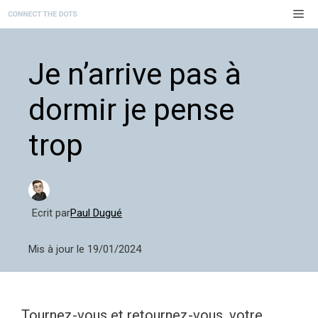
Aller
M
au
contenu
Je n’arrive pas à
dormir je pense
trop
Ecrit par
Paul Dugué
Mis à jour le
19/01/2024
Tournez-vous et retournez-vous, votre