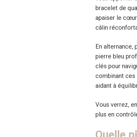
bracelet de qua
apaiser le cœur
câlin réconforta
En alternance, 
pierre bleu pro
clés pour navig
combinant ces 
aidant à équili
Vous verrez, en
plus en contrôl
Quelle p