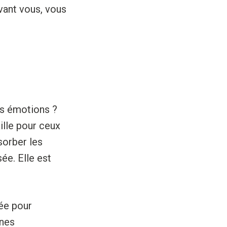
vant vous, vous
os émotions ?
ille pour ceux
sorber les
ée. Elle est
tée pour
nnes