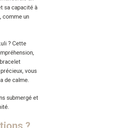
t sa capacité à
te, comme un
uli ? Cette
compréhension,
 bracelet
 précieux, vous
ra de calme.
ins submergé et
ité.
otions ?