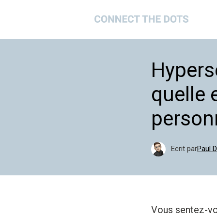
Aller
au
contenu
Hyperse
quelle 
person
Ecrit par
Paul 
Vous sentez-vo