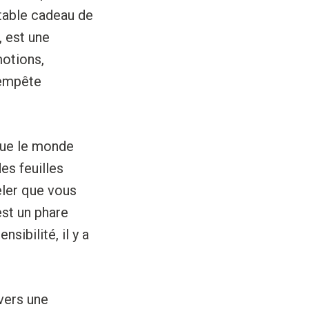
itable cadeau de
, est une
motions,
tempête
 que le monde
es feuilles
eler que vous
est un phare
ibilité, il y a
 vers une