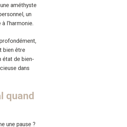
r une améthyste
personnel, un
 à l’harmonie.
t profondément,
t bien être
 état de bien-
écieuse dans
al quand
me une pause ?