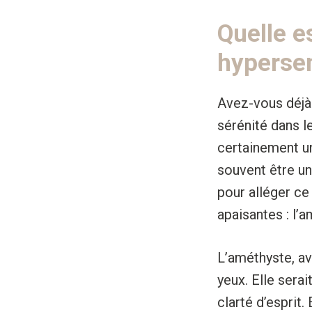
Quelle e
hyperse
Avez-vous déjà 
sérénité dans l
certainement un
souvent être un
pour alléger ce
apaisantes : l’
L’améthyste, ave
yeux. Elle serai
clarté d’esprit