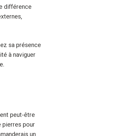
e différence
externes,
ssez sa présence
ité à naviguer
e.
ent peut-être
e pierres pour
ommanderais un