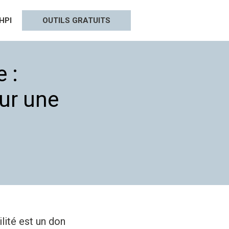
HPI
OUTILS GRATUITS
 :
our une
lité est un don