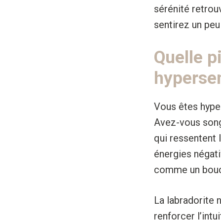
sérénité retro
sentirez un peu
Quelle p
hypersen
Vous êtes hyper
Avez-vous songé
qui ressentent 
énergies négati
comme un boucli
La labradorite 
renforcer l’int