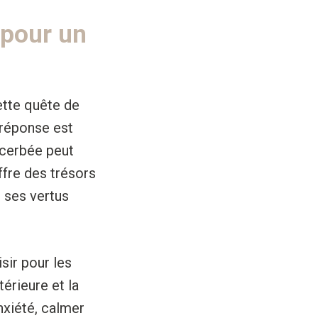
 pour un
ette quête de
a réponse est
acerbée peut
ffre des trésors
r ses vertus
sir pour les
térieure et la
nxiété, calmer