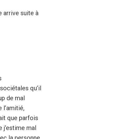
 arrive suite à
s
sociétales qu’il
up de mal
l’amitié,
ait que parfois
e j’estime mal
ec la personne.