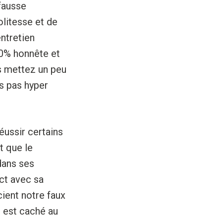
fausse
olitesse et de
ntretien
00% honnête et
us mettez un peu
s pas hyper
éussir certains
t que le
dans ses
act avec sa
cient notre faux
l est caché au